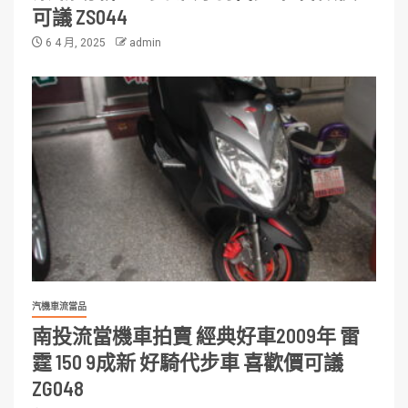
可議 ZS044
6 4 月, 2025
admin
汽機車流當品
南投流當機車拍賣 經典好車2009年 雷
霆 150 9成新 好騎代步車 喜歡價可議
ZG048