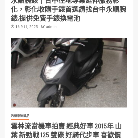
永順腕錶｜台中在地專業延伸服務彰
化，彰化收購手錶首選請找台中永順腕
錶,提供免費手錶換電池
16 9 月, 2025
admin
汽機車流當品
雲林流當機車拍賣 經典好車 2015年 山
葉 新勁戰 125 雙碟 好騎代步車 喜歡價