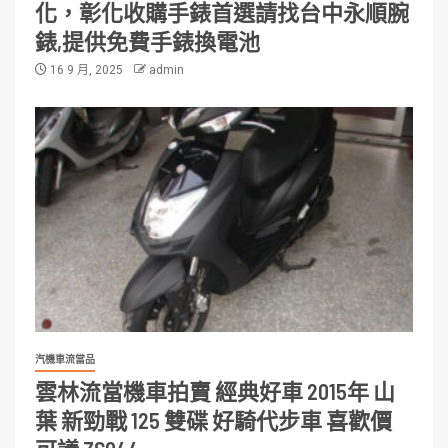
化，彰化收購手錶首選請找台中永順腕
錶,提供免費手錶換電池
16 9 月, 2025
admin
汽機車流當品
雲林流當機車拍賣 經典好車 2015年 山
葉 新勁戰 125 雙碟 好騎代步車 喜歡價