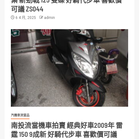
可議 ZS044
6 4 月, 2025
admin
汽機車流當品
南投流當機車拍賣 經典好車2009年 雷
霆 150 9成新 好騎代步車 喜歡價可議