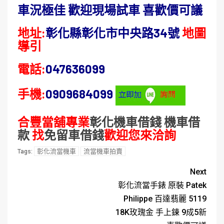
車況極佳 歡迎現場試車 喜歡價可議
地址:
彰化縣彰化市中央路34號
地圖
導引
電話:
047636099
手機:
0909684099
合豐當舖專業
彰化機車借錢
機車借
款
找
免留車借錢
歡迎您來洽詢
彰化流當機車
流當機車拍賣
Tags:
Next
彰化流當手錶 原裝 Patek
Philippe 百達翡麗 5119
18K玫瑰金 手上鍊 9成5新