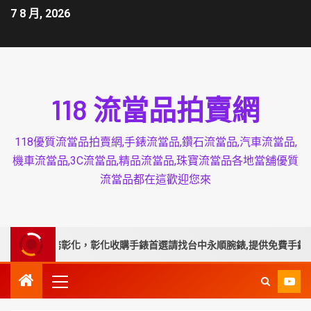
7 8 月, 2026
118 流當品拍賣網
118優質流當品拍賣網,手錶流當品,鑽石流當品,汽車流當品,
機車流當品,3C流當品,精品流當品,珠寶流當品各地當舖優質
流當品都在這歡迎您來
業延伸服務彰化，彰化收購手錶首選請找台中永順腕錶,提供免費手錶換電