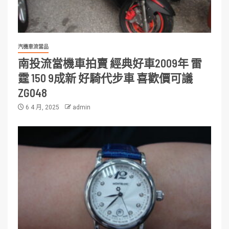
汽機車流當品
南投流當機車拍賣 經典好車2009年 雷
霆 150 9成新 好騎代步車 喜歡價可議
ZG048
6 4 月, 2025
admin