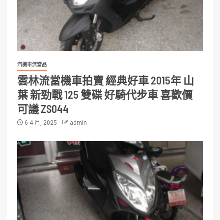
汽機車流當品
雲林流當機車拍賣 經典好車 2015年 山
葉 新勁戰 125 雙碟 好騎代步車 喜歡價
可議 ZS044
6 4 月, 2025
admin