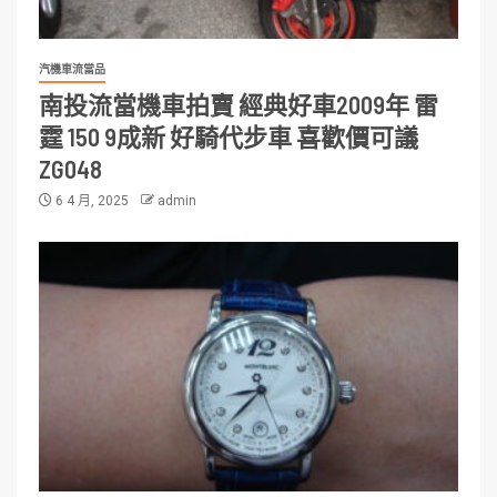
汽機車流當品
南投流當機車拍賣 經典好車2009年 雷
霆 150 9成新 好騎代步車 喜歡價可議
ZG048
6 4 月, 2025
admin