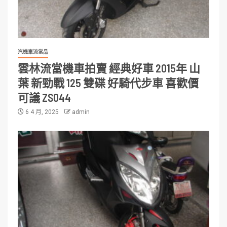
汽機車流當品
雲林流當機車拍賣 經典好車 2015年 山
葉 新勁戰 125 雙碟 好騎代步車 喜歡價
可議 ZS044
6 4 月, 2025
admin