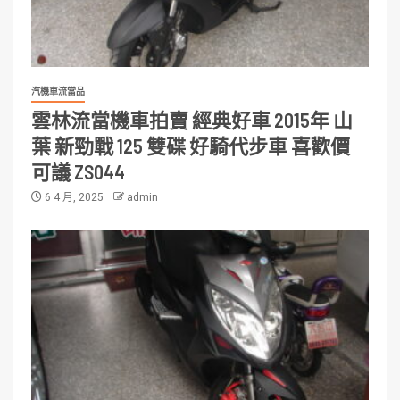
汽機車流當品
雲林流當機車拍賣 經典好車 2015年 山
葉 新勁戰 125 雙碟 好騎代步車 喜歡價
可議 ZS044
6 4 月, 2025
admin