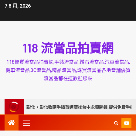
7 8 月, 2026
118 流當品拍賣網
118優質流當品拍賣網,手錶流當品,鑽石流當品,汽車流當品,
機車流當品,3C流當品,精品流當品,珠寶流當品各地當舖優質
流當品都在這歡迎您來
業延伸服務彰化，彰化收購手錶首選請找台中永順腕錶,提供免費手錶換電