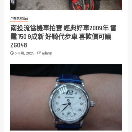
汽機車流當品
南投流當機車拍賣 經典好車2009年 雷
霆 150 9成新 好騎代步車 喜歡價可議
ZG048
6 4 月, 2025
admin