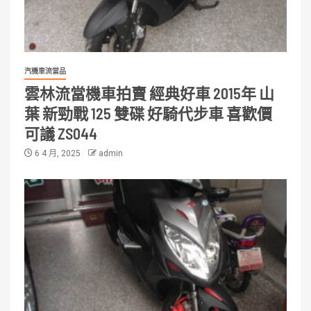
汽機車流當品
雲林流當機車拍賣 經典好車 2015年 山
葉 新勁戰 125 雙碟 好騎代步車 喜歡價
可議 ZS044
6 4 月, 2025
admin