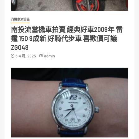
汽機車流當品
南投流當機車拍賣 經典好車2009年 雷
霆 150 9成新 好騎代步車 喜歡價可議
ZG048
6 4 月, 2025
admin