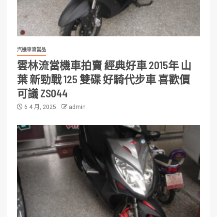
汽機車流當品
雲林流當機車拍賣 經典好車 2015年 山
葉 新勁戰 125 雙碟 好騎代步車 喜歡價
可議 ZS044
6 4 月, 2025
admin