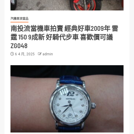
汽機車流當品
南投流當機車拍賣 經典好車2009年 雷
霆 150 9成新 好騎代步車 喜歡價可議
ZG048
6 4 月, 2025
admin