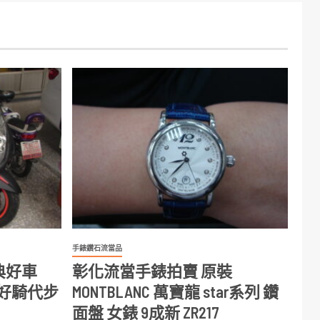
手錶鑽石流當品
典好車
彰化流當手錶拍賣 原裝
新 好騎代步
MONTBLANC 萬寶龍 star系列 鑽
面盤 女錶 9成新 ZR217