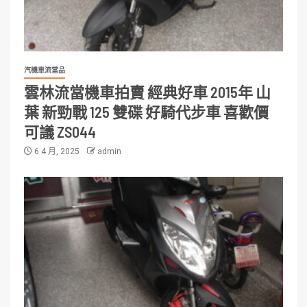
汽機車流當品
雲林流當機車拍賣 經典好車 2015年 山
葉 新勁戰 125 雙碟 好騎代步車 喜歡價
可議 ZS044
6 4 月, 2025
admin