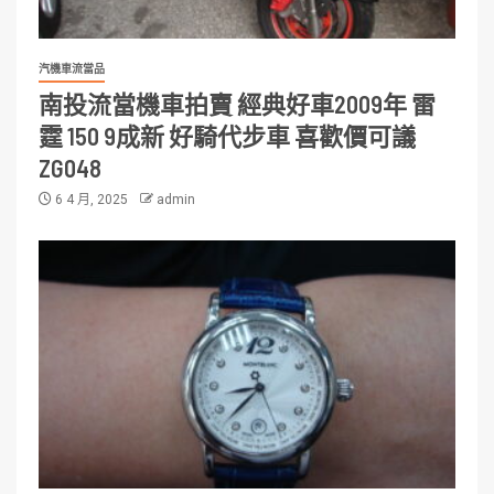
汽機車流當品
南投流當機車拍賣 經典好車2009年 雷
霆 150 9成新 好騎代步車 喜歡價可議
ZG048
6 4 月, 2025
admin