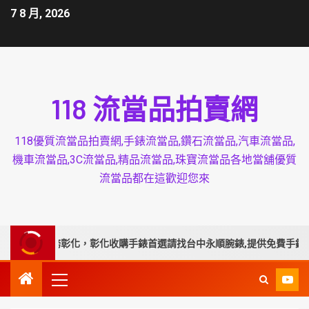
7 8 月, 2026
118 流當品拍賣網
118優質流當品拍賣網,手錶流當品,鑽石流當品,汽車流當品,
機車流當品,3C流當品,精品流當品,珠寶流當品各地當舖優質
流當品都在這歡迎您來
業延伸服務彰化，彰化收購手錶首選請找台中永順腕錶,提供免費手錶換電