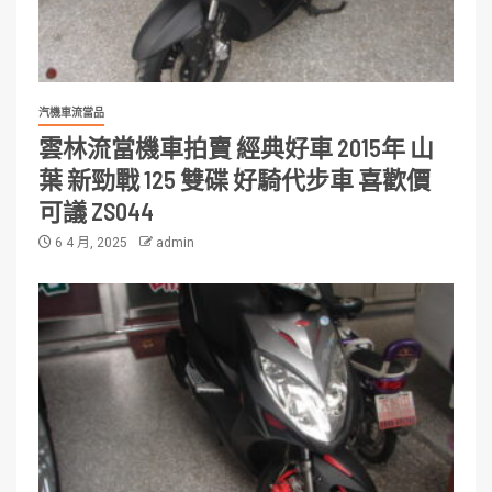
汽機車流當品
雲林流當機車拍賣 經典好車 2015年 山
葉 新勁戰 125 雙碟 好騎代步車 喜歡價
可議 ZS044
6 4 月, 2025
admin