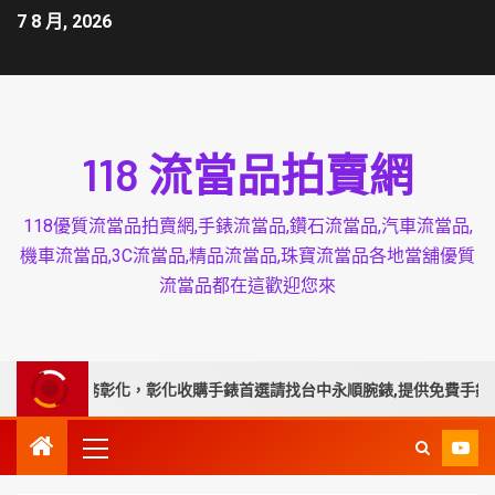
7 8 月, 2026
118 流當品拍賣網
118優質流當品拍賣網,手錶流當品,鑽石流當品,汽車流當品,
機車流當品,3C流當品,精品流當品,珠寶流當品各地當舖優質
流當品都在這歡迎您來
業延伸服務彰化，彰化收購手錶首選請找台中永順腕錶,提供免費手錶換電