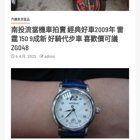
汽機車流當品
南投流當機車拍賣 經典好車2009年 雷
霆 150 9成新 好騎代步車 喜歡價可議
ZG048
6 4 月, 2025
admin