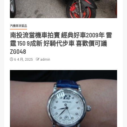
汽機車流當品
南投流當機車拍賣 經典好車2009年 雷
霆 150 9成新 好騎代步車 喜歡價可議
ZG048
6 4 月, 2025
admin