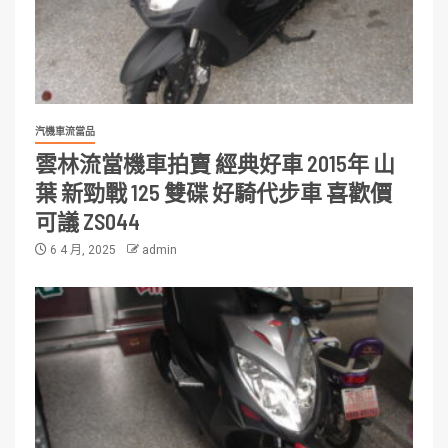
汽機車流當品
雲林流當機車拍賣 經典好車 2015年 山
葉 新勁戰 125 雙碟 好騎代步車 喜歡價
可議 ZS044
6 4 月, 2025
admin