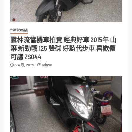
汽機車流當品
雲林流當機車拍賣 經典好車 2015年 山
葉 新勁戰 125 雙碟 好騎代步車 喜歡價
可議 ZS044
6 4 月, 2025
admin