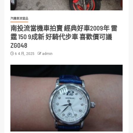
汽機車流當品
南投流當機車拍賣 經典好車2009年 雷
霆 150 9成新 好騎代步車 喜歡價可議
ZG048
6 4 月, 2025
admin