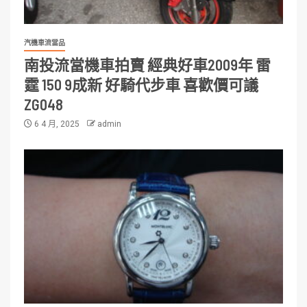
汽機車流當品
南投流當機車拍賣 經典好車2009年 雷
霆 150 9成新 好騎代步車 喜歡價可議
ZG048
6 4 月, 2025
admin