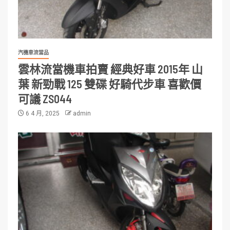
汽機車流當品
雲林流當機車拍賣 經典好車 2015年 山
葉 新勁戰 125 雙碟 好騎代步車 喜歡價
可議 ZS044
6 4 月, 2025
admin