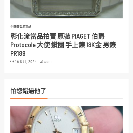
手錶鑽石流當品
彰化流當品拍賣 原裝 PIAGET 伯爵
Protocole 大使 鑽圈 手上鍊 18K金 男錶
PR189
16 8 月, 2024
admin
怕您錯過他了