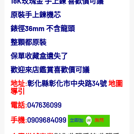
18K玫瑰金 手上鍊 喜歡價可議
原裝手上鍊機芯
錶徑36mm 不含龍頭
整顆都原裝
保單收藏盒遺失了
歡迎來店鑑賞喜歡價可議
地址:
彰化縣彰化市中央路34號
地圖
導引
電話:
047636099
手機:
0909684099