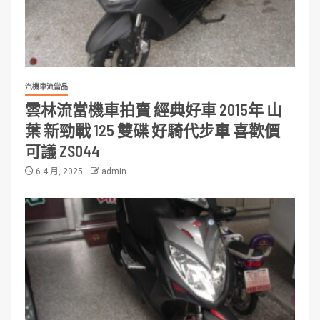
汽機車流當品
雲林流當機車拍賣 經典好車 2015年 山
葉 新勁戰 125 雙碟 好騎代步車 喜歡價
可議 ZS044
6 4 月, 2025
admin