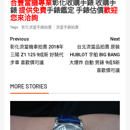
合豐當舖專業
彰化收購手錶
收購手
錶
提供免費
手錶鑑定
手錶估價
歡迎
您來洽詢
彰化流當手錶拍賣
流當手錶拍賣
Tags:
Previous
Next
彰化流當機車拍賣 2018年
台北流當品拍賣 原裝
三陽 Z1 125 9成新 好騎代
HUBLOT 宇舶 BIG BANG
步車 喜歡價可議
大爆炸 自動 男錶 9成5新
喜歡價可議
MORE STORIES