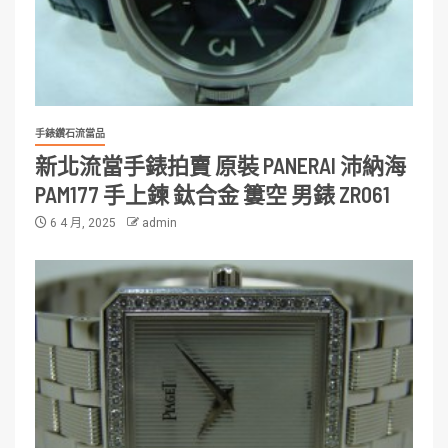
手錶鑽石流當品
新北流當手錶拍賣 原裝 PANERAI 沛納海
PAM177 手上鍊 鈦合金 簍空 男錶 ZR061
6 4 月, 2025
admin