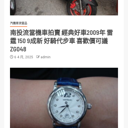
汽機車流當品
南投流當機車拍賣 經典好車2009年 雷
霆 150 9成新 好騎代步車 喜歡價可議
ZG048
6 4 月, 2025
admin